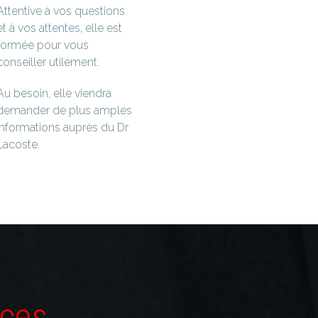
Attentive à vos questions
et à vos attentes, elle est
formée pour vous
conseiller utilement.
Au besoin, elle viendra
demander de plus amples
informations auprès du Dr
Lacoste.
nces