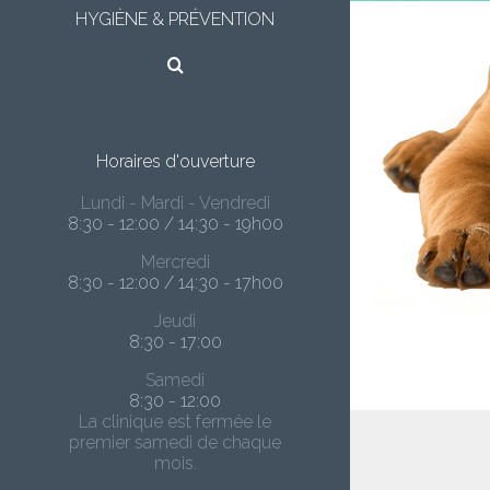
HYGIÈNE & PRÉVENTION
Horaires d'ouverture
Lundi - Mardi - Vendredi
8:30 - 12:00 / 14:30 - 19h00
Mercredi
8:30 - 12:00 / 14:30 - 17h00
Jeudi
8:30 - 17:00
Samedi
8:30 - 12:00
La clinique est fermée le
premier samedi de chaque
mois.