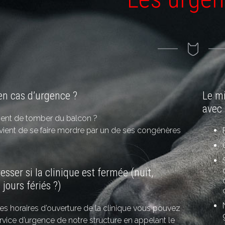
en cas d’urgence ?
Le mi
avec 
vient de tomber du balcon ?
 vient de se faire mordre par un de ses congénères
resser si la clinique est fermée (nuit,
jours fériés ?)
s horaires d’ouverture de la clinique vous pouvez
ervice d’urgence de notre structure en appelant le