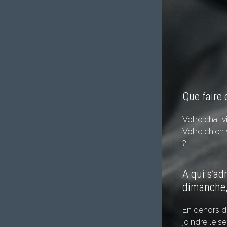
Que faire 
Votre chat 
Votre chien
?
A qui s’ad
dimanche, 
En dehors de
joindre le s