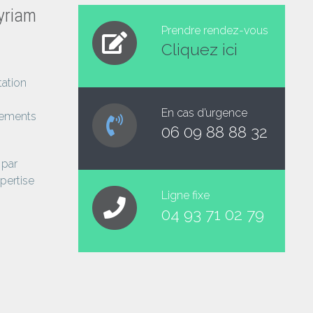
yriam
Prendre rendez-vous
Cliquez ici
tation
En cas d’urgence
ipements
06 09 88 88 32
 par
xpertise
Ligne fixe
04 93 71 02 79