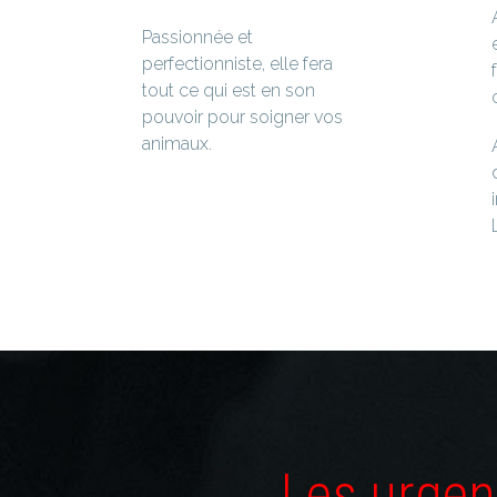
Passionnée et
perfectionniste, elle fera
tout ce qui est en son
pouvoir pour soigner vos
animaux.
Les urge