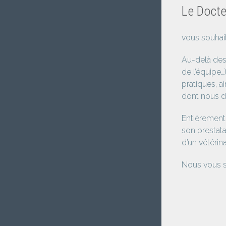
Le Docte
vous souhait
Au-delà des
de l’équipe…
pratiques, 
dont nous d
Entièrement 
son prestata
d’un vétérina
Nous vous so